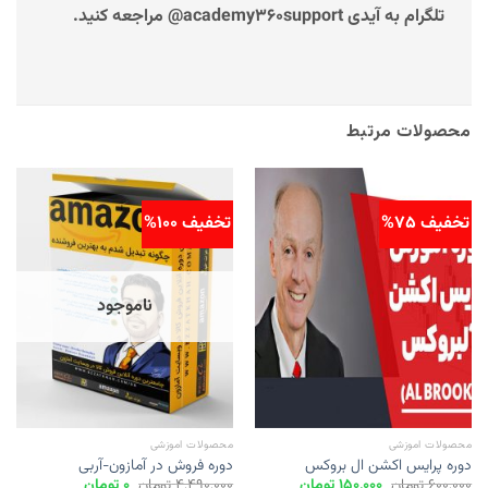
تلگرام به آیدی academy360support@ مراجعه کنید.
محصولات مرتبط
تخفیف 75%
تخفیف 100%
ناموجود
محصولات اموزشی
محصولات اموزشی
دوره پرایس اکشن ال بروکس
دوره فروش در آمازون-آربی
قیمت
قیمت
قیمت
قیمت
600,000
تومان
150,000
تومان
4,490,000
تومان
0
تومان