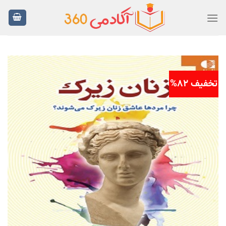
Ski
t
conten
تخفیف 82%