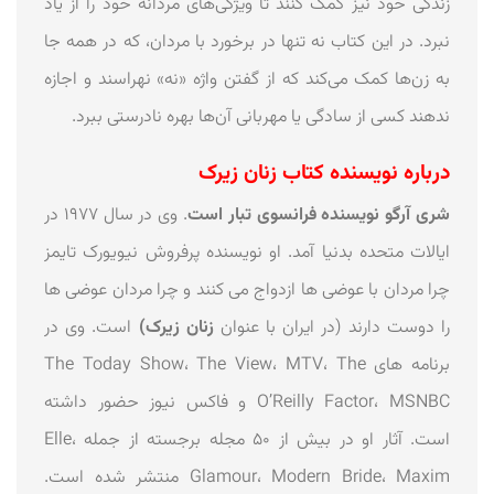
زندگی خود نیز کمک کنند تا ویژگی‌های مردانه خود را از یاد
نبرد. در این کتاب نه تنها در برخورد با مردان، که در همه جا
به زن‌ها کمک می‌کند که از گفتن واژه «نه» نهراسند و اجازه
ندهند کسی از سادگی یا مهربانی آن‌ها بهره نادرستی ببرد.
درباره نویسنده کتاب زنان زیرک
شری آرگو نویسنده فرانسوی تبار است
. وی در سال ۱۹۷۷ در
ایالات متحده بدنیا آمد. او نویسنده پرفروش نیویورک تایمز
چرا مردان با عوضی ها ازدواج می کنند و چرا مردان عوضی ها
را دوست دارند (در ایران با عنوان
زنان زیرک)
است. وی در
برنامه های The Today Show، The View، MTV، The
O’Reilly Factor، MSNBC و فاکس نیوز حضور داشته
است. آثار او در بیش از ۵۰ مجله برجسته از جمله Elle،
Glamour، Modern Bride، Maxim منتشر شده است.