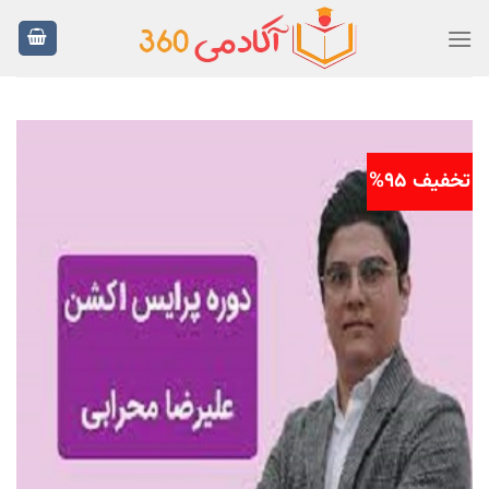
Ski
t
conten
تخفیف 95%