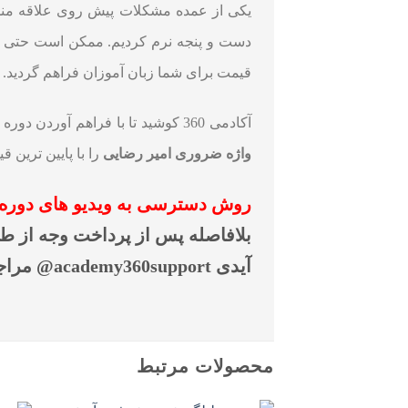
یکی از عمده مشکلات پیش روی علاقه مند
دست و پنجه نرم کردیم. ممکن است حتی ب
قیمت برای شما زبان آموزان فراهم گردید. ت
آکادمی 360 کوشید تا با فراهم آوردن دوره های آموزشی با پایین ترین قیمت، علاقه مندان به فراگیری این علوم را یاری دهد. شما می توانید
واژه ضروری امیر رضایی
را با پایین ترین قیمت
روش دسترسی به ویدیو های
دوره جامع ۵۰۴ وا
بلافاصله پس از پرداخت وجه از طر
آیدی academy360support@ مراجعه کنید.
محصولات مرتبط