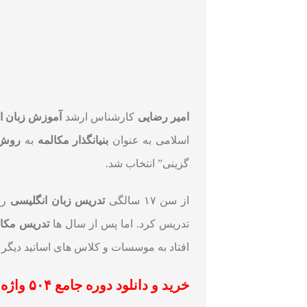
امیر رضایی
کارشناس ارشد
آموزش زبان ا
اسلامی به عنوان
بنیانگذار مکالمه
به
روش RS
گزینی” انتخاب شد.
از سن ۱۷ سالگی
تدریس زبان انگلیسی
را
تدریس کرد. اما پس از سال ها
تدریس مکال
افتاد به موسسات و کلاس های اساتید دیگر ب
خرید و دانلود
دوره جامع ۵۰۴ واژه ضروری رضایی