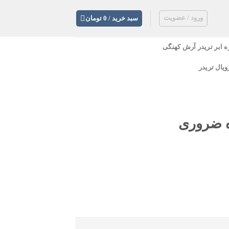
ورود / عضویت
سبد خرید /
0
تومان
ه ابر تریدر آرش کهنگی
ویال تریدر
ع 504 واژه ضروری